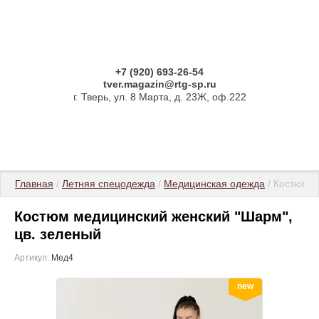
+7 (920) 693-26-54
tver.magazin@rtg-sp.ru
г. Тверь, ул. 8 Марта, д. 23Ж, оф.222
Главная
 / 
Летняя спецодежда
 / 
Медицинская одежда
 / Костюм 
Костюм медицинский женский "Шарм",
цв. зеленый
Артикул:
Мед4
new